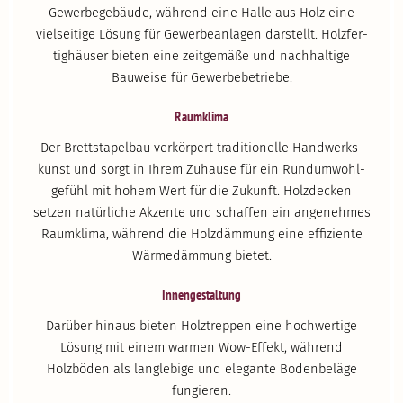
Gewer­be­ge­bäude, während eine Halle aus Holz eine
vielseitige Lösung für Gewer­be­an­lagen darstellt. Holzfer­
tig­häuser bieten eine zeitgemäße und nachhaltige
Bauweise für Gewer­be­be­triebe.
Raumklima
Der Brett­sta­pelbau verkörpert tradi­tio­nelle Handwerks­
kunst und sorgt in Ihrem Zuhause für ein Rundum­wohl­
gefühl mit hohem Wert für die Zukunft. Holzdecken
setzen natür­liche Akzente und schaffen ein angenehmes
Raumklima, während die Holzdämmung eine effiziente
Wärme­dämmung bietet.
Innen­ge­staltung
Darüber hinaus bieten Holztreppen eine hochwertige
Lösung mit einem warmen Wow-Effekt, während
Holzböden als langlebige und elegante Boden­beläge
fungieren.