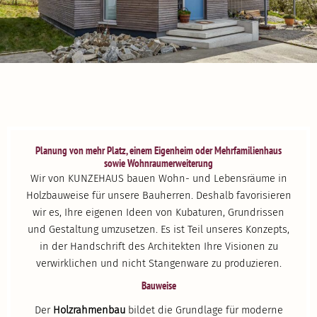
Planung von mehr Platz, einem Eigenheim oder Mehrfa­mi­li­enhaus
sowie Wohnraum­er­wei­terung
Wir von KUNZEHAUS bauen Wohn- und Lebens­räume in
Holzbau­weise für unsere Bauherren. Deshalb favori­sieren
wir es, Ihre eigenen Ideen von Kubaturen, Grund­rissen
und Gestaltung umzusetzen. Es ist Teil unseres Konzepts,
in der Handschrift des Archi­tekten Ihre Visionen zu
verwirk­lichen und nicht Stangenware zu produ­zieren.
Bauweise
Der
Holzrah­menbau
bildet die Grundlage für moderne