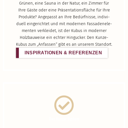
Grünen, eine Sauna in der Natur, ein Zimmer für
Ihre Gäste oder eine Präsen­ta­ti­ons­fläche für Ihre
Produkte? Angepasst an Ihre Bedürf­nisse, indivi­
duell einge­richtet und mit modernen Fassa­den­ele­
menten verkleidet, ist der Kubus in moderner
Holzbau­weise ein echter Hingucker. Den Kunze­
Kubus zum „Anfassen“ gibt es an unserem Standort.
INSPI­RA­TIONEN & REFERENZEN
Das Kunze-System