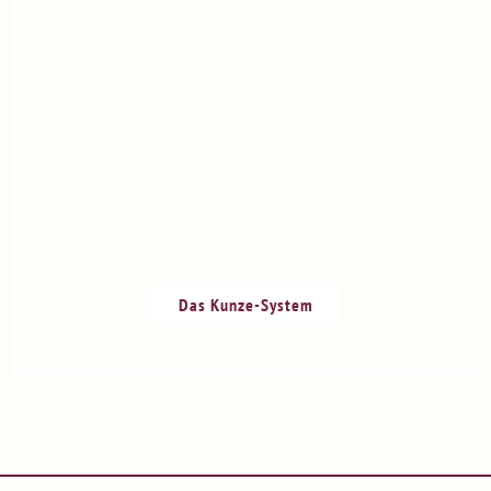
Wir bieten drei flexible Bauweisen für Ihr neues
Haus, die als Inspi­ration zur Ausein­an­der­setzung
mit verschie­denen Themen­schwer­punkten dienen.
Ziel ist es, indivi­duelle Bedürf­nisse optimal zu
erfüllen, wobei der Kunde den Ausbaugrad selbst
bestimmt. Der Holzrah­menbau ermög­licht die
Vorfer­tigung von Bauele­menten in der Produk­ti­ons­
halle, welche auf der Baustelle zusam­men­gefügt
werden. Der Fokus liegt auf moderner Raumge­
staltung und der Umsetzung indivi­du­eller archi­tek­
to­ni­scher Visionen.
Das Kunze-System