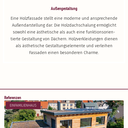
Außen­ge­staltung
Eine Holzfassade stellt eine moderne und anspre­chende
Außen­dar­stellung dar. Die Holzdach­schalung ermög­licht
sowohl eine ästhe­tische als auch eine funkti­ons­ori­en­
tierte Gestaltung von Dächern. Holzver­klei­dungen dienen
als ästhe­tische Gestal­tungs­ele­mente und verleihen
Fassaden einen beson­deren Charme.
Referenzen
EINFA­MI­LI­ENHAUS