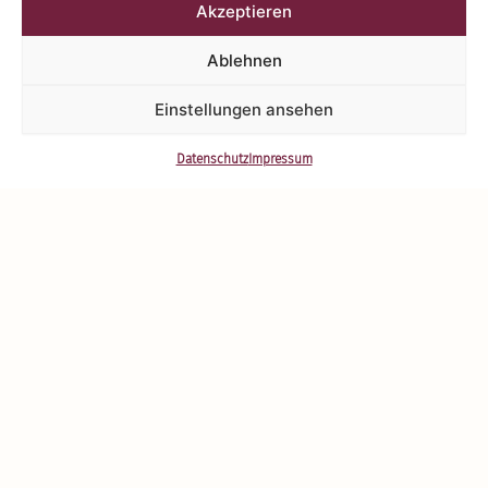
Akzeptieren
WEITER­LESEN
Ablehnen
EINFA­MI­LI­ENHAUS
Einstellungen ansehen
Daten­schutz
Impressum
Einfa­mi­li­enhaus: Unbehan­delte Lärchen­holz­fassade
Kriecher-Decker
WEITER­LESEN
EINFA­MI­LI­ENHAUS