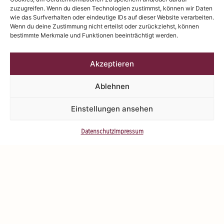
zuzugreifen. Wenn du diesen Technologien zustimmst, können wir Daten
wie das Surfverhalten oder eindeutige IDs auf dieser Website verarbeiten.
Wenn du deine Zustimmung nicht erteilst oder zurückziehst, können
bestimmte Merkmale und Funktionen beeinträchtigt werden.
KUNZEHAUS | Sie haben die Wahl:
Akzeptieren
Ablehnen
Einstellungen ansehen
KUNZE Einfa­mi­li­enhaus
KUNZE Mehrfa­mi­li­enhaus
Daten­schutz
Impressum