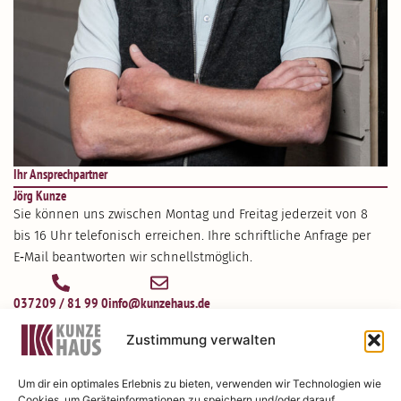
Ihr Ansprech­partner
Jörg Kunze
Sie können uns zwischen Montag und Freitag jederzeit von 8
bis 16 Uhr telefo­nisch erreichen. Ihre schrift­liche Anfrage per
E‑Mail beant­worten wir schnellst­möglich.
037209 / 81 99 0
info@kunzehaus.de
Jetzt kosten­freien
Zustimmung verwalten
Beratungs­termin verein­baren
Um dir ein optimales Erlebnis zu bieten, verwenden wir Technologien wie
Cookies, um Geräteinformationen zu speichern und/oder darauf